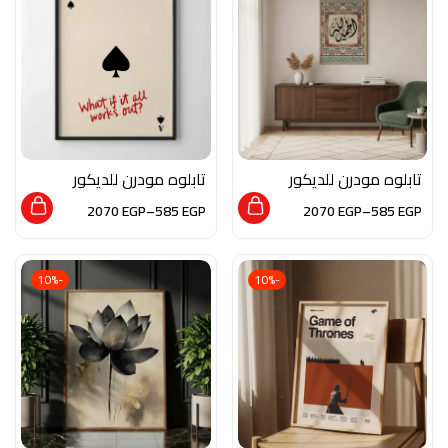
تابلوه مودرن للديكور
تابلوه مودرن للديكور
من الخشب الطبيعي
من الخشب الطبيعي و
2070
EGP
–
585
EGP
2070
EGP
–
585
EGP
والزجاج بلمسة من
الزجاج بلمسه من الفن
الفن الاسلامي
العصري
-10%
-10%