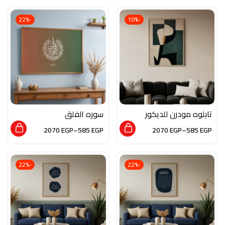
-22%
-10%
تابلوه مودرن للديكور
سوره الفلق
من الخشب الطبيعي و
2070
EGP
–
585
EGP
2070
EGP
–
585
EGP
الزجاج بلمسه من الفن
التجريدي
-22%
-22%