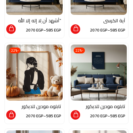
آية الكرسي
“أشهد أن لا إله إلا الله
– وأشهد أن محمدًا
2070
EGP
–
585
EGP
2070
EGP
–
585
EGP
رسول الله”
-22%
-22%
تابلوه مودرن للديكور
تابلوه مودرن للديكور
من الخشب الطبيعي و
من الخشب الطبيعي و
2070
EGP
–
585
EGP
2070
EGP
–
585
EGP
الزجاج بلمسه من الفن
الزجاج بلمسه من الفن
الاسلامي
التشكيلي