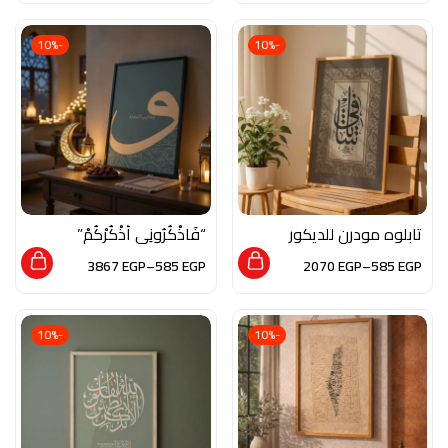
الفن الاسلامي
الفن الاسلامي
-10%
-10%
تابلوه مودرن للديكور
“فَاذْكُرُونِي أَذْكُرْكُمْ”
من الخشب الطبيعي
3867
EGP
–
585
EGP
2070
EGP
–
585
EGP
والزجاج بلمسة من
الفن الاسلامي
-10%
-10%