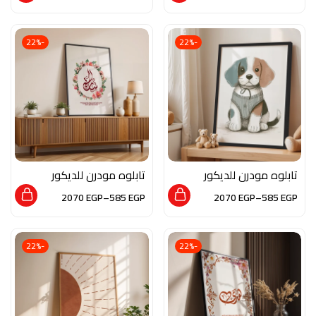
العصري
العصري
-22%
-22%
تابلوه مودرن للديكور
تابلوه مودرن للديكور
من الخشب الطبيعي و
من الخشب الطبيعي و
2070
EGP
–
585
EGP
2070
EGP
–
585
EGP
الزجاج بلمسه من الفن
الزجاج بلمسه من فن
العصري
المخطوطات
-22%
-22%