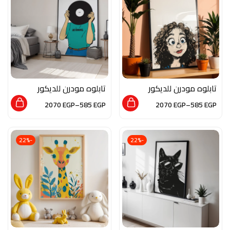
تابلوه مودرن للديكور
تابلوه مودرن للديكور
من الخشب الطبيعي و
من الخشب الطبيعي و
2070
EGP
–
585
EGP
2070
EGP
–
585
EGP
الزجاج بلمسه من الفن
الزجاج بلمسه من الفن
التجريدي
العصري
-22%
-22%