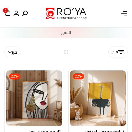
0
المتجر
فلتر
فرز
-22%
-22%
تابلوه مودرن للديكور –
تابلوه مودرن من