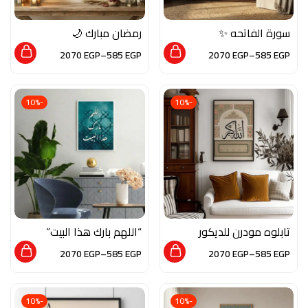
سورة الفاتحه ✨
رمضان مبارك 🌙
2070
EGP
–
585
EGP
2070
EGP
–
585
EGP
-10%
-10%
تابلوه مودرن للديكور
“اللهم بارك هذا البيت”
من الخشب الطبيعي
2070
EGP
–
585
EGP
2070
EGP
–
585
EGP
والزجاج بلمسة من
الفن الاسلامي
-10%
-10%