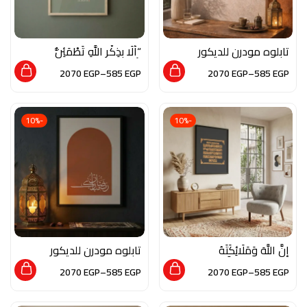
تابلوه مودرن للديكور
“أَلَا بِذِكْرِ اللَّهِ تَطْمَئِنُّ
من الخشب الطبيعي
الْقُلُوبُ”
2070
EGP
–
585
EGP
2070
EGP
–
585
EGP
والزجاج بلمسة من فن
المخطوطات
-10%
-10%
إِنَّ اللَّهَ وَمَلَائِكَتَهُ
تابلوه مودرن للديكور
يُصَلُّونَ عَلَى النَّبِيِّ
من الخشب الطبيعي و
2070
EGP
–
585
EGP
2070
EGP
–
585
EGP
الزجاج بلمسه من فن
المخطوطات