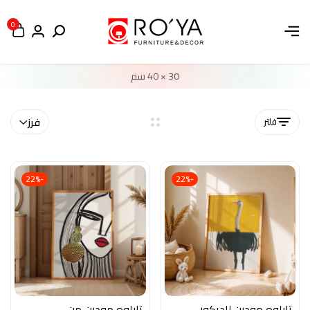
0
30 × 40 سم
فلتر
فرز
-22%
-22%
تابلوه مودرن للديكور –
تابلوه مودرن من