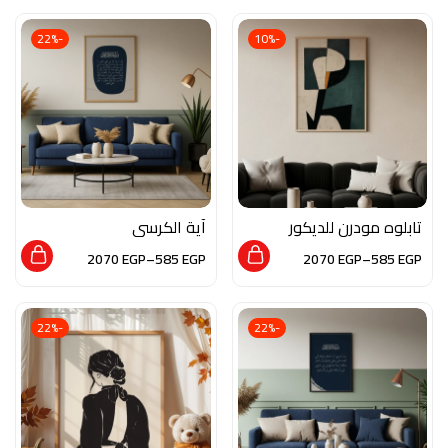
-22%
-10%
تابلوه مودرن للديكور
آية الكرسي
من الخشب الطبيعي و
2070
EGP
–
585
EGP
2070
EGP
–
585
EGP
الزجاج بلمسه من الفن
التجريدي
-22%
-22%