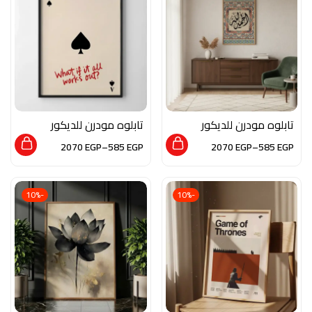
تابلوه مودرن للديكور
تابلوه مودرن للديكور
من الخشب الطبيعي
من الخشب الطبيعي و
2070
EGP
–
585
EGP
2070
EGP
–
585
EGP
والزجاج بلمسة من
الزجاج بلمسه من الفن
الفن الاسلامي
العصري
-10%
-10%