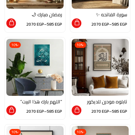
سورة الفاتحه ✨
رمضان مبارك 🌙
2070
EGP
–
585
EGP
2070
EGP
–
585
EGP
-10%
-10%
تابلوه مودرن للديكور
“اللهم بارك هذا البيت”
من الخشب الطبيعي
2070
EGP
–
585
EGP
2070
EGP
–
585
EGP
والزجاج بلمسة من
الفن الاسلامي
-10%
-10%