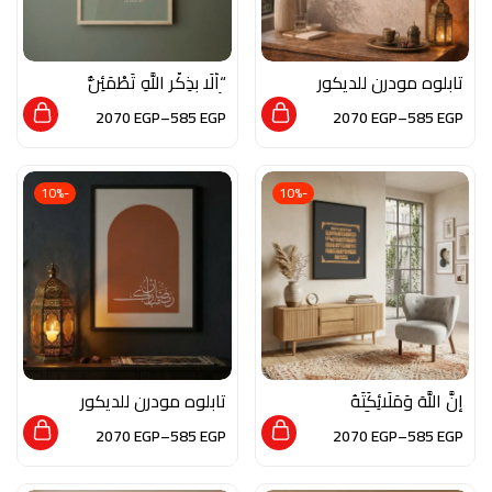
تابلوه مودرن للديكور
“أَلَا بِذِكْرِ اللَّهِ تَطْمَئِنُّ
من الخشب الطبيعي
الْقُلُوبُ”
2070
EGP
–
585
EGP
2070
EGP
–
585
EGP
والزجاج بلمسة من فن
المخطوطات
-10%
-10%
إِنَّ اللَّهَ وَمَلَائِكَتَهُ
تابلوه مودرن للديكور
يُصَلُّونَ عَلَى النَّبِيِّ
من الخشب الطبيعي و
2070
EGP
–
585
EGP
2070
EGP
–
585
EGP
الزجاج بلمسه من فن
المخطوطات