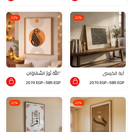
العصري
العصري
-22%
-22%
آية الكرسي
“اللَّهُ نُورُ السَّمَاوَاتِ
وَالْأَرْضِ”
2070
EGP
–
585
EGP
2070
EGP
–
585
EGP
-22%
-22%