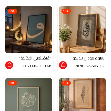
الفن الاسلامي
الفن الاسلامي
-10%
-10%
تابلوه مودرن للديكور
“فَاذْكُرُونِي أَذْكُرْكُمْ”
من الخشب الطبيعي
3867
EGP
–
585
EGP
2070
EGP
–
585
EGP
والزجاج بلمسة من
الفن الاسلامي
-10%
-10%