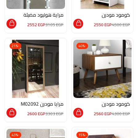
كومود مودرن
مراية هوليود مضيئة
LM003
MON185
2552
EGP
3105
EGP
2550
EGP
4500
EGP
-21%
-40%
كومود مودرن
مرايا مودرن M02092
MON179
2600
EGP
3303
EGP
2560
EGP
4300
EGP
-43%
-15%