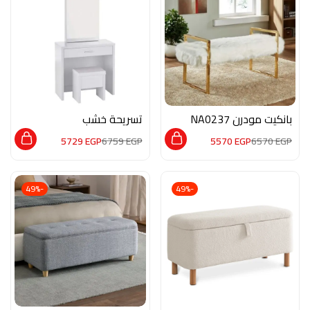
بانكيت مودرن NA0237
تسريحة خشب
M02204
5729
EGP
6759
EGP
5570
EGP
6570
EGP
-49%
-49%