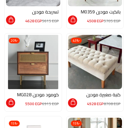
بانكيت مودرن M0359
تسريحة مودرن
M02198
4628
EGP
5615
EGP
4508
EGP
5705
EGP
-20%
-43%
كنبة صغيرة مودرن
كومود مودرن MG028
MAN041
5500
EGP
6915
EGP
4928
EGP
8708
EGP
-15%
-15%