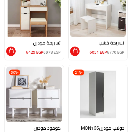
تسريحة خشب
تسريحة مودرن
M02200
M02201
6429
EGP
6978
EGP
6051
EGP
6770
EGP
-30%
-21%
دولاب مودرنMON166
كومود مودرن