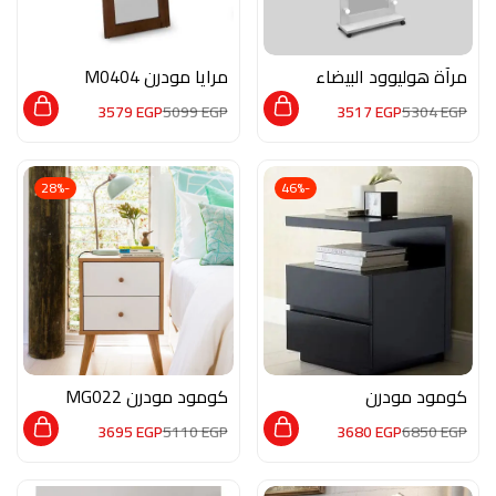
مرآة هوليوود البيضاء
مرايا مودرن M0404
مزودة بعجل M02106
3579
EGP
5099
EGP
3517
EGP
5304
EGP
-28%
-46%
كومود مودرن
كومود مودرن MG022
MON172
3695
EGP
5110
EGP
3680
EGP
6850
EGP