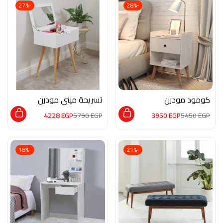
-27%
-28%
كومود مودرن
تسريحة ميني مودرن
M0407
MON171
4228
EGP
5790
EGP
3950
EGP
5450
EGP
-18%
-21%