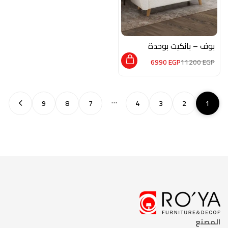
بوف – بانكيت بوحدة
تخزين DE025
6990
EGP
11200
EGP
…
9
8
7
4
3
2
1
المصنع