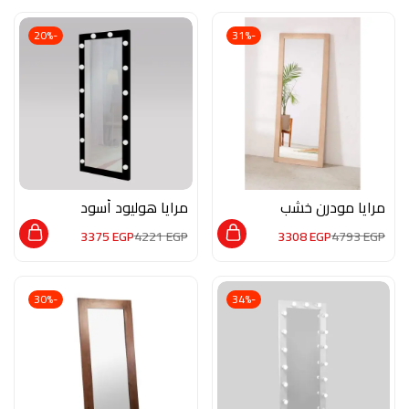
-20%
-31%
مرايا مودرن خشب
مرايا هوليود أسود
طبيعيM02094
M02113
3375
EGP
4221
EGP
3308
EGP
4793
EGP
-30%
-34%