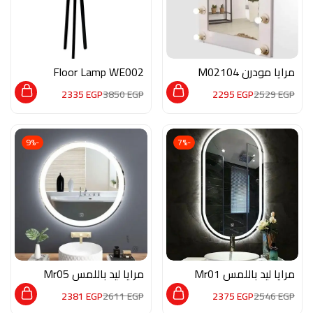
مرايا مودرن M02104
Floor Lamp WE002
2335
EGP
3850
EGP
2295
EGP
2529
EGP
-9%
-7%
مرايا ليد باللمس Mr01
مرايا ليد باللمس Mr05
2381
EGP
2611
EGP
2375
EGP
2546
EGP