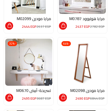
مرايا هوليوود M0787
مرايا مودرن M02099
2444
EGP
2637
EGP
2437
EGP
2782
EGP
-32%
-64%
مرايا مودرن M02098
تسريحة-أبيض M0670
2495
EGP
3687
EGP
2490
EGP
6844
EGP