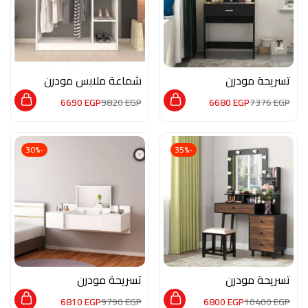
تسريحة مودرن
شماعة ملابس مودرن
M0861
M02193
6690
EGP
9820
EGP
6680
EGP
7376
EGP
-30%
-35%
تسريحة مودرن
تسريحة مودرن
MON115
MON437
6810
EGP
9790
EGP
6800
EGP
10400
EGP