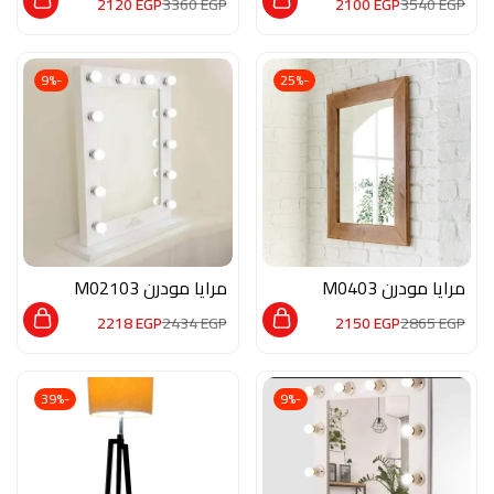
2120
EGP
3360
EGP
2100
EGP
3540
EGP
-9%
-25%
مرايا مودرن M0403
مرايا مودرن M02103
2218
EGP
2434
EGP
2150
EGP
2865
EGP
-39%
-9%