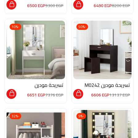
MON183
6500
EGP
9300
EGP
6490
EGP
8200
EGP
-10%
-50%
تسريحة مودرن M0242
تسريحة مودرن
M02194
6651
EGP
7376
EGP
6606
EGP
13137
EGP
-32%
-9%