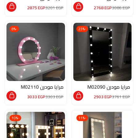
2875
EGP
3201
EGP
2768
EGP
3086
EGP
-8%
-23%
مرايا مودرن M02090
مرايا مودرن M02110
3033
EGP
3303
EGP
2903
EGP
3761
EGP
-10%
-11%