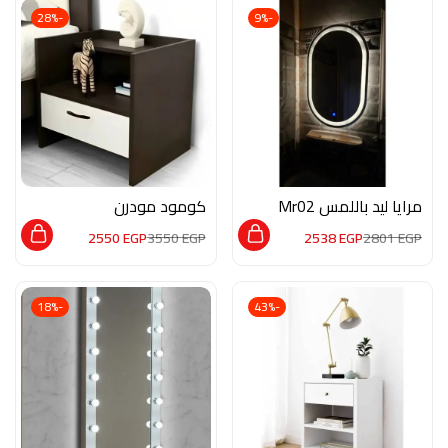
-28%
-9%
مرايا ليد باللمس Mr02
كومود مودرن
MON182
2550
EGP
3550
EGP
2538
EGP
2801
EGP
-18%
-43%