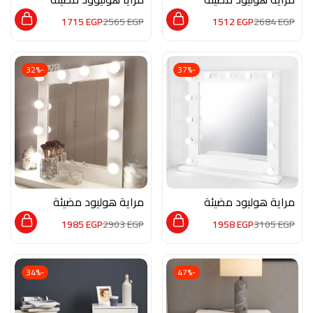
LM006
LM001
1715
EGP
2565
EGP
1512
EGP
2684
EGP
-32%
-37%
مراية هوليود مضيئة
مراية هوليود مضيئة
LM005
LM004
1985
EGP
2903
EGP
1958
EGP
3105
EGP
-34%
-47%