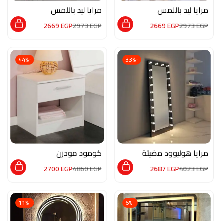
مرايا ليد باللمس
مرايا ليد باللمس
Mr012
Mr010
2669
EGP
2973
EGP
2669
EGP
2973
EGP
-44%
-33%
مرايا هوليوود مضيئة
كومود مودرن
MON181
LM002
2700
EGP
4860
EGP
2687
EGP
4023
EGP
-11%
-6%