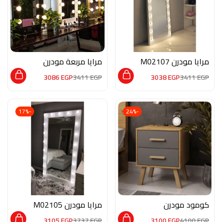
مرايا مودرن M02107
مرايا مربعة مودرن
M02111
3086
EGP
3411
EGP
3038
EGP
3411
EGP
-17%
-24%
كومود مودرن
مرايا مودرن M02105
MON180
3105
EGP
3737
EGP
3100
EGP
4100
EGP