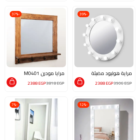
-37%
-39%
مراية هوليود مضيئة
مرايا مودرن M0401
دائرية M0405
2388
EGP
3818
EGP
2388
EGP
3906
EGP
-7%
-12%