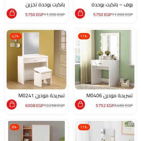
بوف – بانكيت بوحدة
بانكيت بوحدة تخزين
تخزين De003
DE026
5750
EGP
11200
EGP
5750
EGP
11200
EGP
-42%
-11%
تسريحة مودرن M0406
تسريحة مودرن M0241
6008
EGP
10298
EGP
5752
EGP
6496
EGP
-8%
-11%