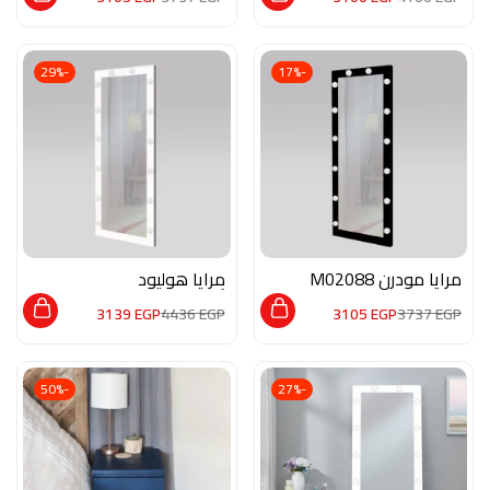
-29%
-17%
مرايا مودرن M02088
مرايا هوليود
أبيضM02114
3139
EGP
4436
EGP
3105
EGP
3737
EGP
-50%
-27%