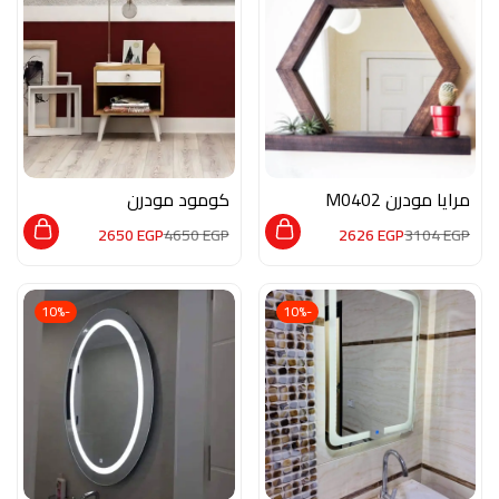
مرايا مودرن M0402
كومود مودرن
MON177
2650
EGP
4650
EGP
2626
EGP
3104
EGP
-10%
-10%