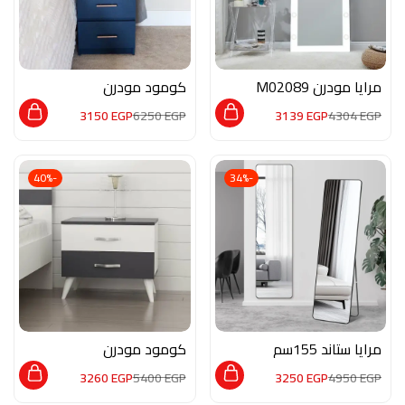
مرايا مودرن M02089
كومود مودرن
MON184
3150
EGP
6250
EGP
3139
EGP
4304
EGP
-40%
-34%
مرايا ستاند 155سم
كومود مودرن
فريم اسود معدني
MON178
3260
EGP
5400
EGP
3250
EGP
4950
EGP
DE023