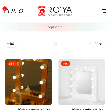
0
غرفة النوم
فلتر
فرز
-33%
-44%
مراية هوليود مضيئة
مرايا هوليوود مضيئة