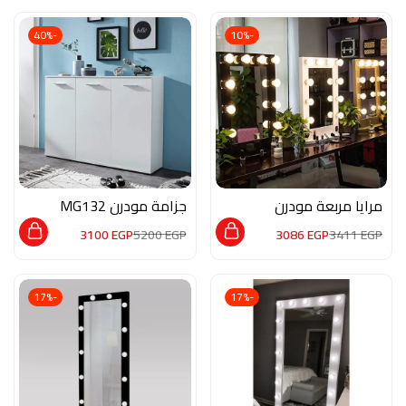
-40%
-10%
مرايا مربعة مودرن
جزامة مودرن MG132
M02111
3100
EGP
5200
EGP
3086
EGP
3411
EGP
-17%
-17%