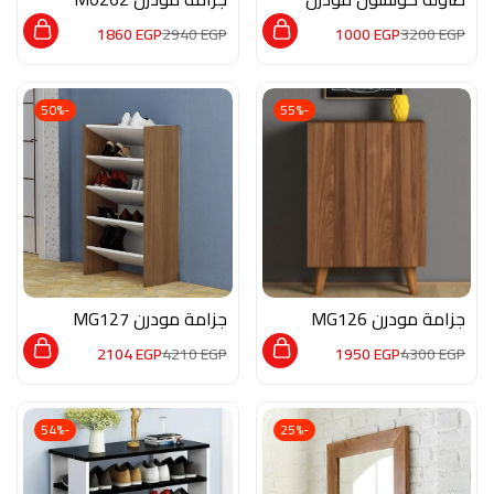
بسطح خشبي D0019
1860
EGP
2940
EGP
1000
EGP
3200
EGP
-50%
-55%
جزامة مودرن MG126
جزامة مودرن MG127
2104
EGP
4210
EGP
1950
EGP
4300
EGP
-54%
-25%