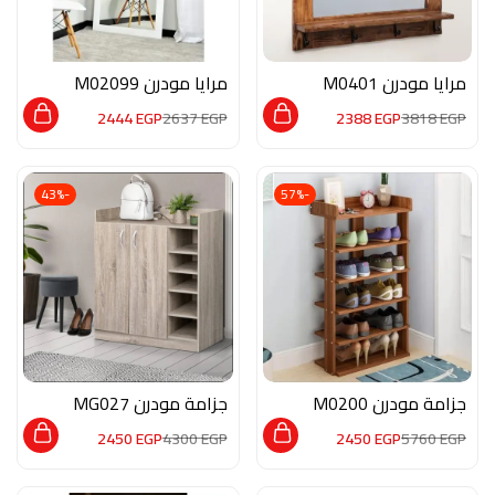
مرايا مودرن M0401
مرايا مودرن M02099
2444
EGP
2637
EGP
2388
EGP
3818
EGP
-43%
-57%
جزامة مودرن M0200
جزامة مودرن MG027
2450
EGP
4300
EGP
2450
EGP
5760
EGP