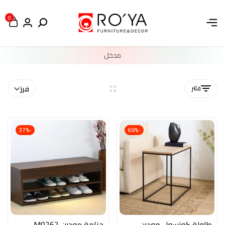
0
مدخل
فلتر
فرز
-37%
-69%
طاولة كونسول مودرن
جزامة مودرن M0262