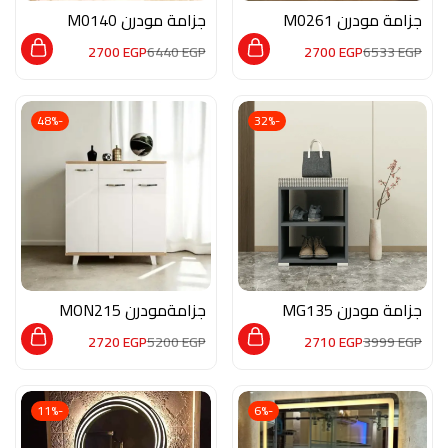
جزامة مودرن M0261
جزامة مودرن M0140
2700
EGP
6440
EGP
2700
EGP
6533
EGP
-48%
-32%
جزامة مودرن MG135
جزامةمودرن MON215
2720
EGP
5200
EGP
2710
EGP
3999
EGP
-11%
-6%