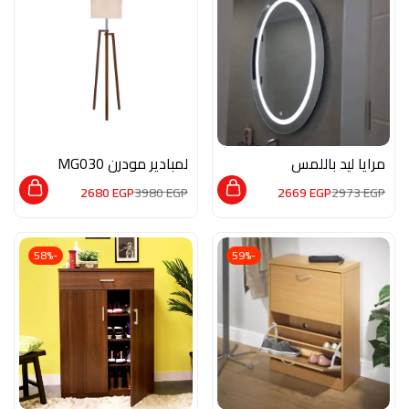
مرايا ليد باللمس
لمبادير مودرن MG030
Mr012
2680
EGP
3980
EGP
2669
EGP
2973
EGP
-58%
-59%