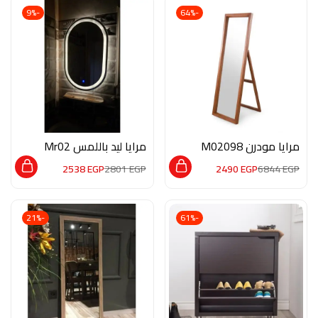
-9%
-64%
مرايا مودرن M02098
مرايا ليد باللمس Mr02
2538
EGP
2801
EGP
2490
EGP
6844
EGP
-21%
-61%