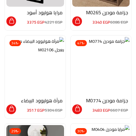
جزامة مودرن M0265
مرايا هوليود أسود
M02113
3375
EGP
4221
EGP
3340
EGP
6086
EGP
-34%
-47%
جزامة مودرن M0774
مرآة هوليوود البيضاء
مزودة بعجل M02106
3517
EGP
5304
EGP
3483
EGP
6607
EGP
-29%
-30%