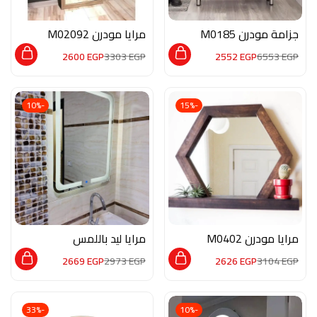
جزامة مودرن M0185
مرايا مودرن M02092
2600
EGP
3303
EGP
2552
EGP
6553
EGP
-10%
-15%
مرايا مودرن M0402
مرايا ليد باللمس
Mr010
2669
EGP
2973
EGP
2626
EGP
3104
EGP
-33%
-10%