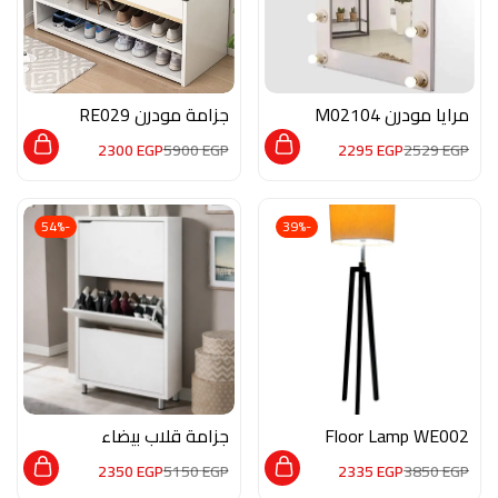
مرايا مودرن M02104
جزامة مودرن RE029
2300
EGP
5900
EGP
2295
EGP
2529
EGP
-54%
-39%
Floor Lamp WE002
جزامة قلاب بيضاء
مياكنزم عرض 70 سم
2350
EGP
5150
EGP
2335
EGP
3850
EGP
M010