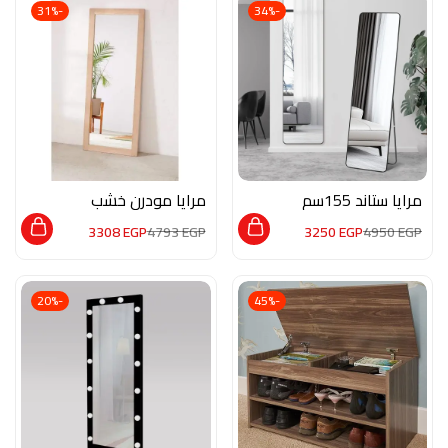
-31%
-34%
مرايا ستاند 155سم
مرايا مودرن خشب
فريم اسود معدني
طبيعيM02094
3308
EGP
4793
EGP
3250
EGP
4950
EGP
DE023
-20%
-45%