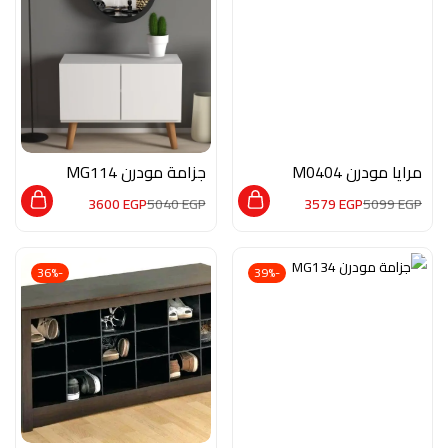
مرايا مودرن M0404
جزامة مودرن MG114
3600
EGP
5040
EGP
3579
EGP
5099
EGP
-36%
-39%