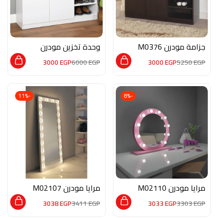
جزامة مودرن M0376
وحدة تخزين مودرن
M0822
3000
EGP
6000
EGP
3000
EGP
5250
EGP
-11%
-8%
مرايا مودرن M02110
مرايا مودرن M02107
3038
EGP
3411
EGP
3033
EGP
3303
EGP