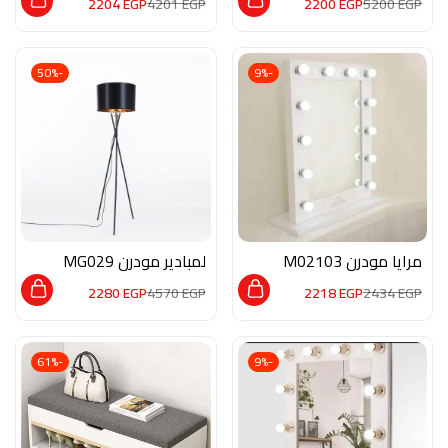
2204
EGP
4201
EGP
2200
EGP
5200
EGP
-50%
-9%
مرايا مودرن M02103
لمبادير مودرن MG029
2280
EGP
4570
EGP
2218
EGP
2434
EGP
-61%
-9%