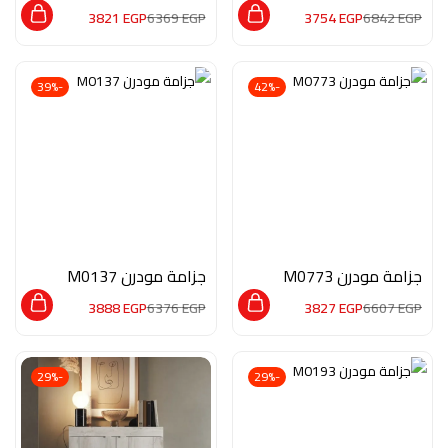
3821
EGP
6369
EGP
3754
EGP
6842
EGP
-39%
-42%
جزامة مودرن M0773
جزامة مودرن M0137
3888
EGP
6376
EGP
3827
EGP
6607
EGP
-29%
-29%