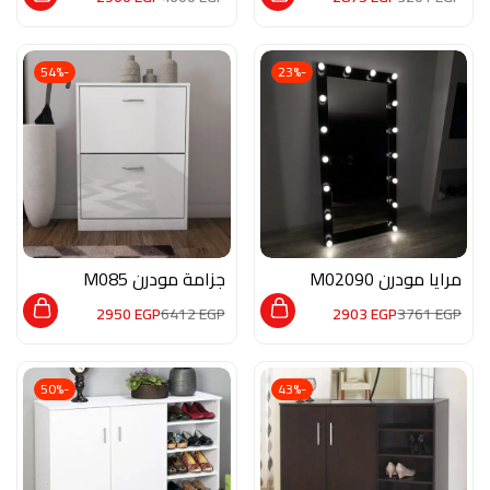
-54%
-23%
مرايا مودرن M02090
جزامة مودرن M085
2950
EGP
6412
EGP
2903
EGP
3761
EGP
-50%
-43%