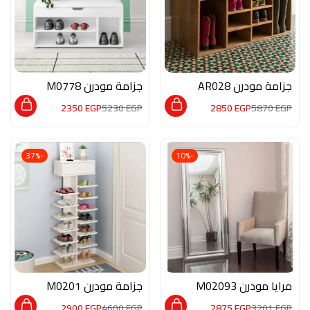
جزامة مودرن AR028
جزامة مودرن M0778
2350
EGP
5230
EGP
2850
EGP
5870
EGP
-37%
-10%
مرايا مودرن M02093
جزامة مودرن M0201
2900
EGP
4600
EGP
2875
EGP
3201
EGP