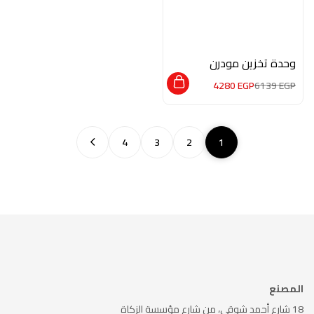
وحدة تخزين مودرن
M0823
4280
EGP
6139
EGP
4
3
2
1
المصنع
18 شارع أحمد شوقي، من شارع
مؤسسة الزكاة