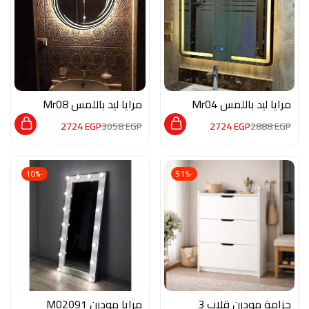
مرايا ليد باللمس Mr04
مرايا ليد باللمس Mr08
2724
EGP
3058
EGP
2724
EGP
2888
EGP
-10%
-51%
جزامة مودرن قلاب 3
مرايا مودرن M02091