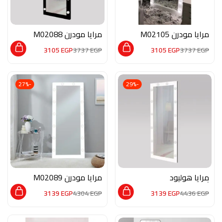
مرايا مودرن M02105
مرايا مودرن M02088
3105
EGP
3737
EGP
3105
EGP
3737
EGP
-27%
-29%
مرايا هوليود
مرايا مودرن M02089
أبيضM02114
3139
EGP
4304
EGP
3139
EGP
4436
EGP