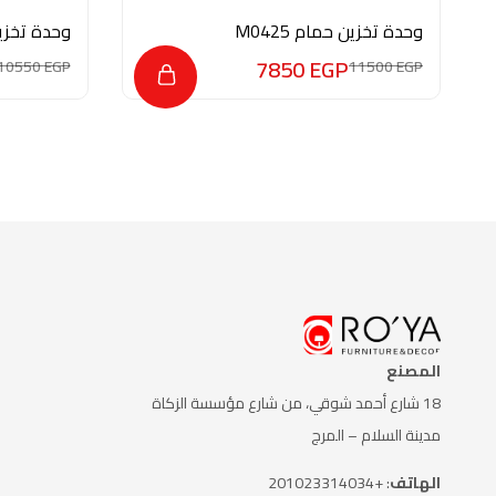
وحدة تخزين حمام M0425
وحدة تخزين ح
7850
EGP
10550
EGP
11500
EGP
المصنع
18 شارع أحمد شوقي، من شارع
مؤسسة الزكاة
مدينة السلام – المرج
الهاتف
: +201023314034