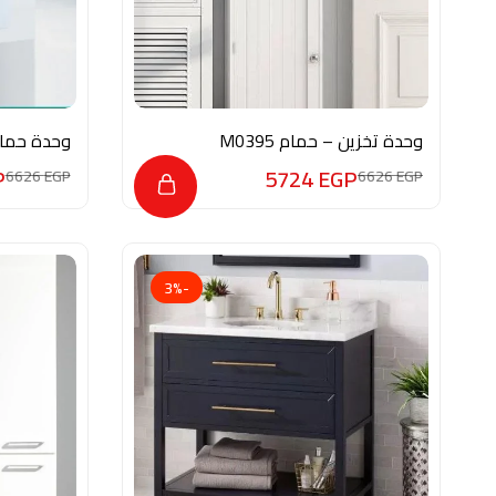
وحدة تخزين – حمام M0395
وحدة حمام 001
P
5724
EGP
6626
EGP
6626
EGP
-3%