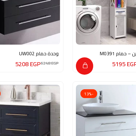
– حمام M0391
وحدة حمام UW002
5208
EGP
5195
EG
6248
EGP
-13%