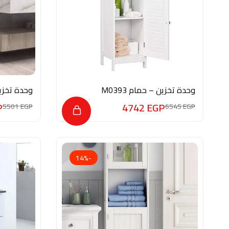
وحدة تخزين – حمام M0393
وحدة تخزين 
P
4742
EGP
5501
EGP
6545
EGP
-14%