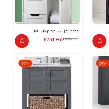
وحدة تخزين – حمام M0396
6251
EGP
7854
EGP
-30%
-29%