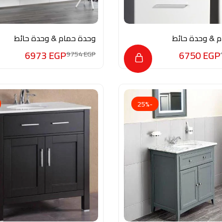
 & وحدة حائط
وحدة حمام & وحدة حائط
UW004
6973
EGP
6750
EGP
9754
EGP
-25%