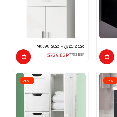
وحدة تخزين – حمام M0390
5724
EGP
7753
EGP
-20%
-36%