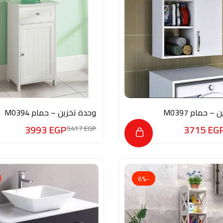
– حمام M0397
وحدة تخزين – حمام M0394
3993
EGP
3715
EG
5417
EGP
-6%