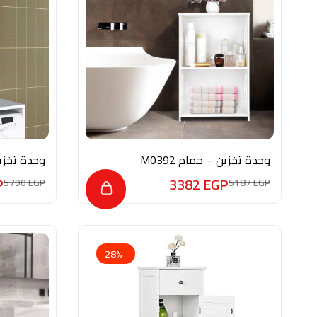
وحدة تخزين – حمام M0392
وحدة تخزين 
P
3382
EGP
5790
EGP
5187
EGP
-28%