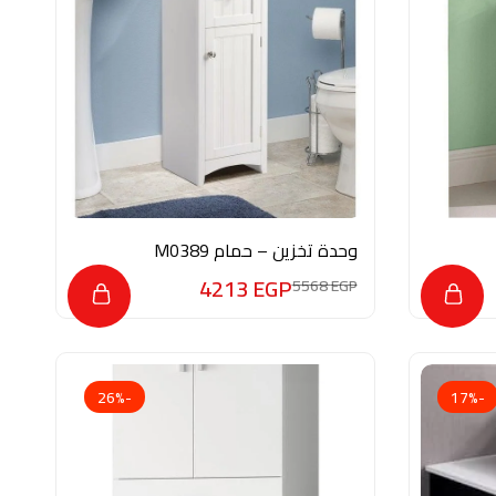
وحدة تخزين – حمام M0389
4213
EGP
5568
EGP
-26%
-17%