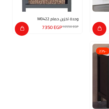
وحدة تخزين حمام M0422
7350
EGP
10550
EGP
-23%