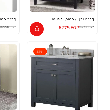
وحدة تخزين حمام M0423
وحدة حمام
UW003
6275
EGP
10550
EGP
6473
EGP
-32%