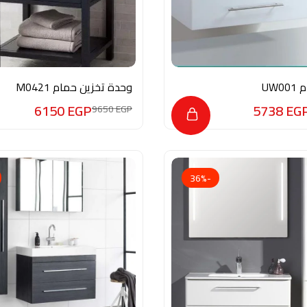
UW
وحدة تخزين حمام M0421
6150
EGP
5738
EG
9650
EGP
-36%