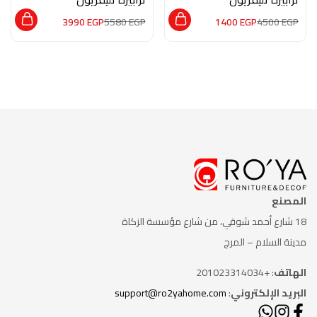
na0161
na0169
3990
EGP
5580
EGP
1400
EGP
4500
EGP
المصنع
18 شارع أحمد شوقي، من شارع
مؤسسة الزكاة
مدينة السلام – المرج
الهاتف
: +201023314034
البريد الإلكتروني
:
support@ro2yahome.com