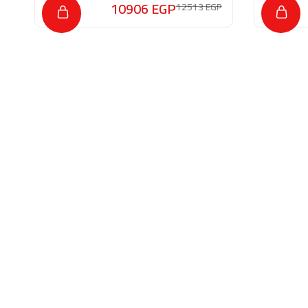
10906
EGP
12513
EGP