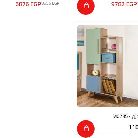
6876
EGP
9782
EGP
8556
EGP
11