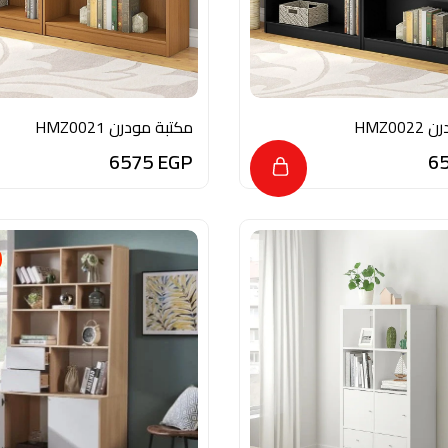
مكتبة مودرن HMZ0021
6575
EGP
6