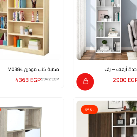
حدة أرفف – رف
مكتبة كتب مودرن M0384
ور لغرفة المعيشة
4363
EGP
2900
EG
5942
EGP
وغرفة النوم والمطبخ De25-
-65%