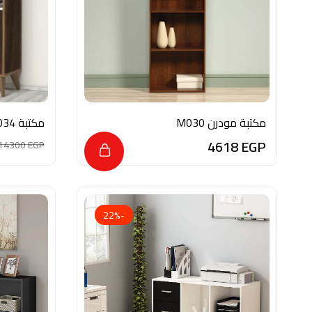
مكتبة مودرن M030
مكتبة AK034
4618
EGP
14300
EGP
-22%