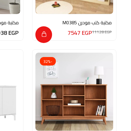
مكتبة كتب مودرن M0385
مكتبة مودرن HMZ0016
938
EGP
7547
EGP
11128
EGP
-32%