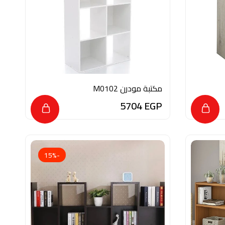
مكتبة مودرن M0102
5704
EGP
-15%