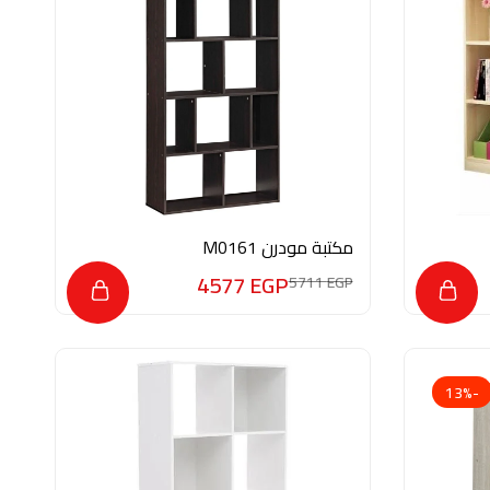
مكتبة مودرن M0161
4577
EGP
5711
EGP
-13%