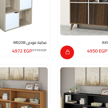
مكتبة مودرن M0208
4972
EGP
4950
EGP
5719
EGP