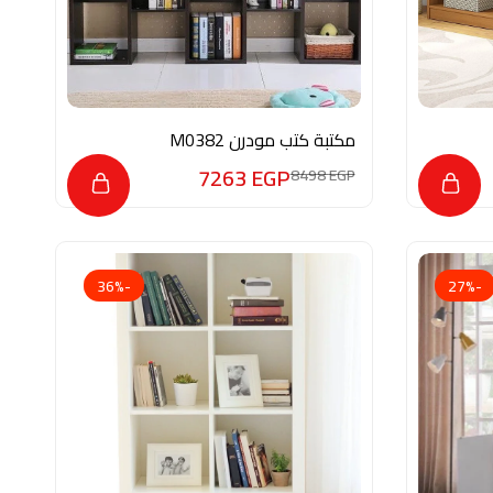
مكتبة كتب مودرن M0382
7263
EGP
8498
EGP
-36%
-27%