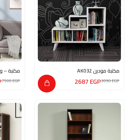
مكتبة مودرن AK032
مكتبة – و
مكتبي ديك
P
2687
EGP
7500
EGP
3090
EGP
1-2026