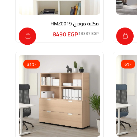
مكتبة مودرن HMZ0019
8490
EGP
13337
EGP
-31%
-6%