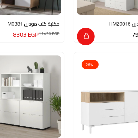
مكتبة كتب مودرن M0381
8303
EGP
7
11430
EGP
-26%