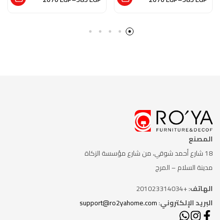
والزجاج بلمسه من
والزجاج بلمسة من
الفن التشكيلي
الفن التشكيلي
المصنع
18 شارع أحمد شوقي، من شارع
مؤسسة الزكاة
مدينة السلام – المرج
الهاتف
: +201023314034
البريد الإلكتروني
:
support@ro2yahome.com