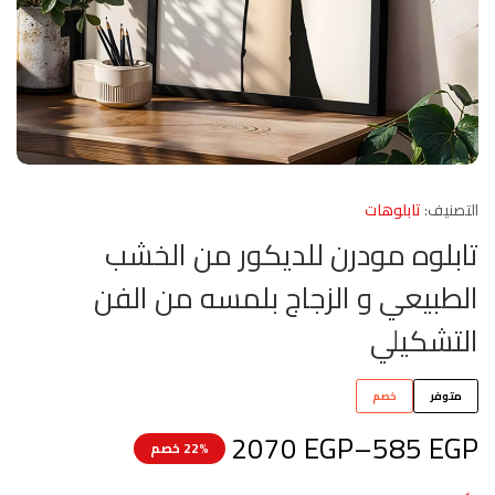
التصنيف:
تابلوهات
تابلوه مودرن للديكور من الخشب
الطبيعي و الزجاج بلمسه من الفن
التشكيلي
متوفر
خصم
2070
EGP
–
585
EGP
22% خصم