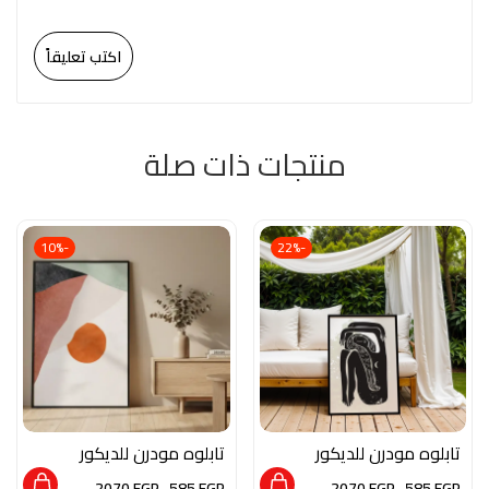
اكتب تعليقاً
منتجات ذات صلة
-10%
-22%
تابلوه مودرن للديكور
تابلوه مودرن للديكور
من الخشب الطبيعي
من الخشب الطبيعي
2070
EGP
–
585
EGP
2070
EGP
–
585
EGP