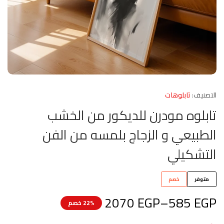
التصنيف:
تابلوهات
تابلوه مودرن للديكور من الخشب
الطبيعي و الزجاج بلمسه من الفن
التشكيلي
متوفر
خصم
2070
EGP
–
585
EGP
22% خصم