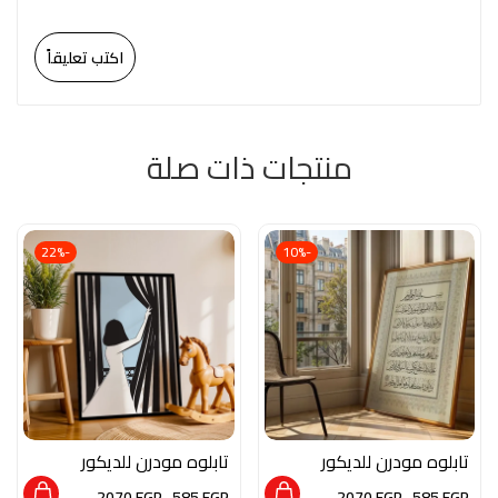
اكتب تعليقاً
منتجات ذات صلة
-22%
-10%
تابلوه مودرن للديكور
تابلوه مودرن للديكور
من الخشب الطبيعي
من الخشب الطبيعي
2070
EGP
–
585
EGP
2070
EGP
–
585
EGP