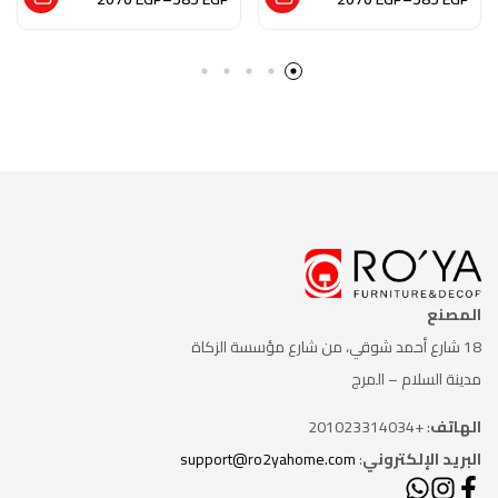
والزجاج بلمسة من
والزجاج بلمسه من
الفن الاسلامي
الفن التشكيلي
المصنع
18 شارع أحمد شوقي، من شارع
مؤسسة الزكاة
مدينة السلام – المرج
الهاتف
: +201023314034
البريد الإلكتروني
:
support@ro2yahome.com