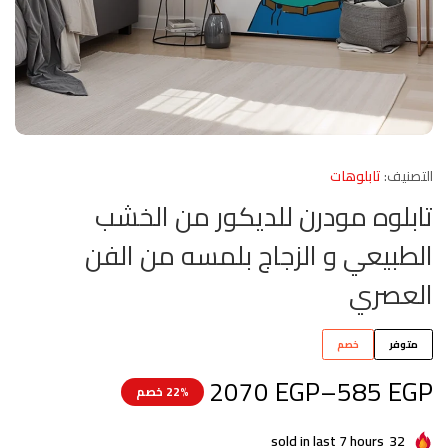
التصنيف:
تابلوهات
تابلوه مودرن للديكور من الخشب
الطبيعي و الزجاج بلمسه من الفن
العصري
متوفر
خصم
2070
EGP
–
585
EGP
22% خصم
sold in last 7 hours
32