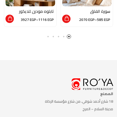
سورة الفلق
تابلوه مودرن للديكور
من الخشب الطبيعي و
3927
EGP
–
1116
EGP
2070
EGP
–
585
EGP
الزجاج بلمسه من الفن
العصري
المصنع
18 شارع أحمد شوقي، من شارع
مؤسسة الزكاة
مدينة السلام – المرج