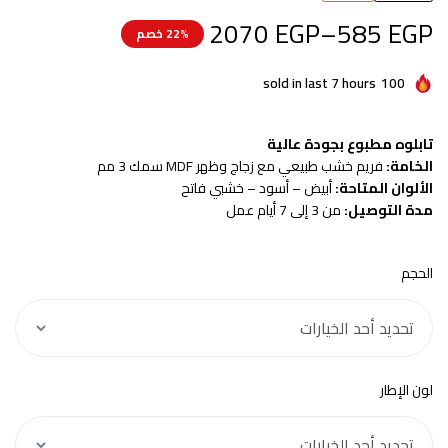
2070
EGP
–
585
EGP
22% خصم
sold in last 7 hours
100
تابلوه مطبوع بجودة عالية
الخامة:
فريم خشب طبيعي مع زجاج وظهر MDF سمك 3 مم
الألوان المتاحة:
أبيض – أسود – خشبي فاتح
مدة التوصيل:
من 3 إلى 7 أيام عمل
الحجم
لون الإطار