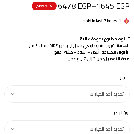
6478
EGP
–
1645
EGP
10% خصم
sold in last 7 hours
1
تابلوه مطبوع بجودة عالية
الخامة:
فريم خشب طبيعي مع زجاج وظهر MDF سمك 3 مم
الألوان المتاحة:
أبيض – أسود – خشبي فاتح
مدة التوصيل:
من 3 إلى 7 أيام عمل
الحجم
لون الإطار