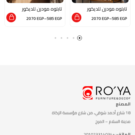
تابلوه مودرن للديكور
تابلوه مودرن للديكور
من الخشب الطبيعي و
من الخشب الطبيعي و
2070
EGP
–
585
EGP
2070
EGP
–
585
EGP
الزجاج بلمسه من الفن
الزجاج بلمسه من الفن
التجريدي
العصري
المصنع
18 شارع أحمد شوقي، من شارع
مؤسسة الزكاة
مدينة السلام – المرج
الهاتف
: +201023314034