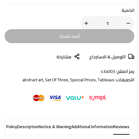
الكمية
أضف للسلة
التوصيل & الاسترجاع
مشاركة
رمز المنتج:
s3a003
التصنيفات:
Tableaus
,
Special Prices
,
Set Of Three
,
abstract art
nd Policy
Description
Notice & Warning
Additional Information
Reviews