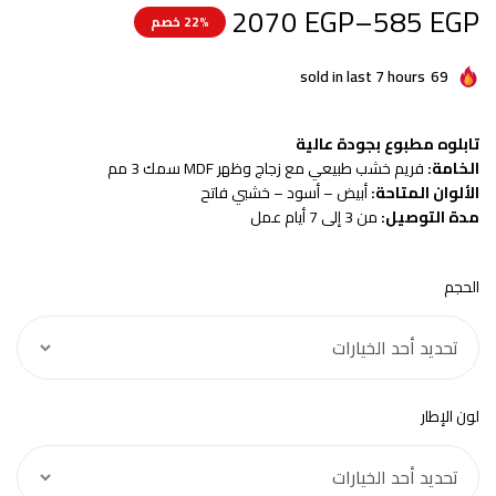
2070
EGP
–
585
EGP
22% خصم
sold in last 7 hours
69
تابلوه مطبوع بجودة عالية
الخامة:
فريم خشب طبيعي مع زجاج وظهر MDF سمك 3 مم
الألوان المتاحة:
أبيض – أسود – خشبي فاتح
مدة التوصيل:
من 3 إلى 7 أيام عمل
الحجم
لون الإطار