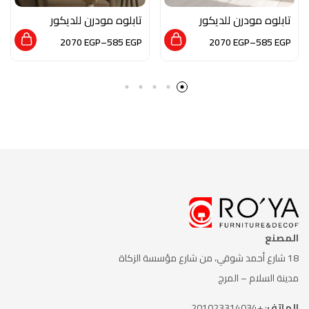
تابلوه مودرن للديكور
تابلوه مودرن للديكور
من الخشب الطبيعي و
من الخشب الطبيعي و
2070
EGP
–
585
EGP
2070
EGP
–
585
EGP
الزجاج بلمسه من الفن
الزجاج بلمسه من الفن
العصري
التجريدي
المصنع
18 شارع أحمد شوقي، من شارع
مؤسسة الزكاة
مدينة السلام – المرج
الهاتف
: +201023314034