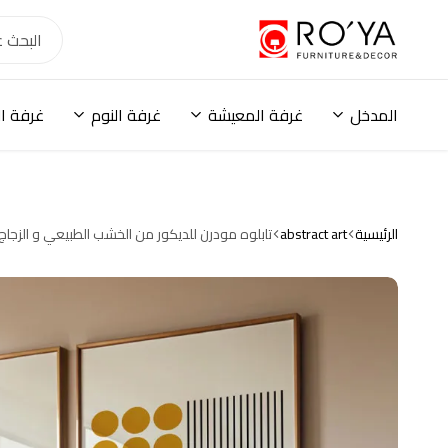
أثاث
رؤية
هوم
مودرن
المدخل
غرفة المعيشة
غرفة النوم
غرفة ا
ودواليب
ومكاتب
وترابيزات
ووحدات
تخزين
وكنب
الرئيسية
abstract art
تابلوه مودرن للديكور من الخشب الطبيعي و الزجا
وحلول
تخزين
عصرية