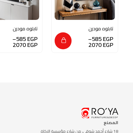
تابلوه مودرن
تابلوه مودرن
للديكور من الخشب
للديكور من الخشب
–
585
EGP
–
585
EGP
الطبيعي والزجاج
الطبيعي و الزجاج
2070
EGP
2070
EGP
بلمسه من الفن
بلمسه من الفن
التشكيلي
العصري
المصنع
18 شارع أحمد شوقي، من شارع
مؤسسة الزكاة