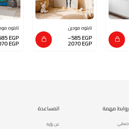
تابلوه مودرن
تابلوه مود
للديكور – نعامة
للديكور م
585
EGP
–
585
EGP
الطبيعي و 
070
EGP
2070
EGP
بلمسه من 
العصري
روابط مهمة
المساعدة
حسابي
عن رؤية