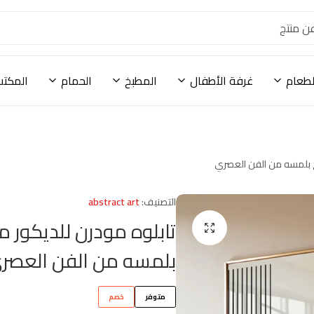
لطعام
غرفة الأطفال
المطبخ
الحمام
المكتب
ج بلمسه من الفن العصري
التصنيف:
abstract art
تابلوه مودرن للديكور 
بلمسه من الفن العصر
متوفر
خصم