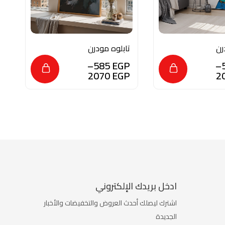
رن
تابلوه مودرن
ت
ن الخشب
للديكور من الخشب
ل
P
–
585
EGP
–
الزجاج
الطبيعي و الزجاج
ا
P
2070
EGP
2
الفن
بلمسه من الفن
ب
التشكيلي
ا
ادخل بريدك الإلكتروني
اشترك ليصلك أحدث العروض والتخفيضات والأخبار
الجديدة