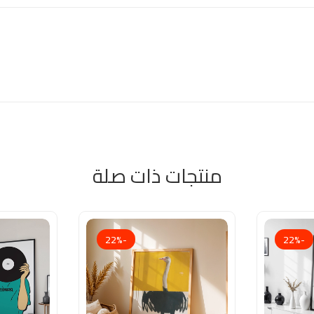
منتجات ذات صلة
-22%
-22%