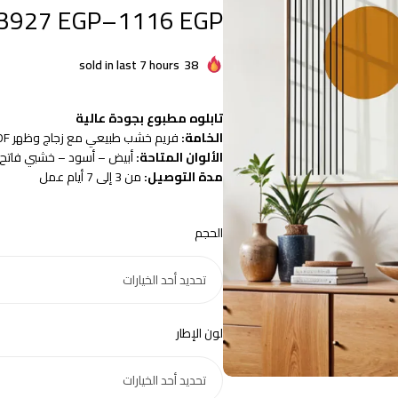
3927
EGP
–
1116
EGP
sold in last 7 hours
38
تابلوه مطبوع بجودة عالية
الخامة:
فريم خشب طبيعي مع زجاج وظهر MDF سمك 3 مم
الألوان المتاحة:
أبيض – أسود – خشبي فاتح
مدة التوصيل:
من 3 إلى 7 أيام عمل
الحجم
لون الإطار