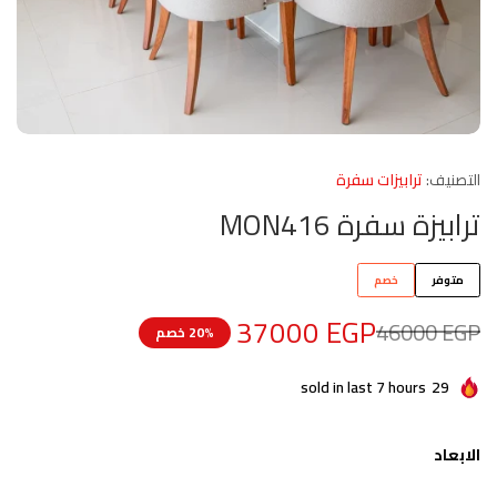
التصنيف:
ترابيزات سفرة
ترابيزة سفرة MON416
متوفر
خصم
37000
EGP
46000
EGP
20% خصم
sold in last 7 hours
29
الابعاد