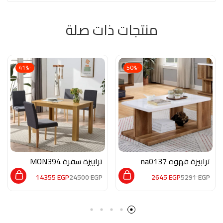
منتجات ذات صلة
-41%
-50%
ترابيزة قهوه na0137
ترابيزة سفرة MON394
14355
EGP
24500
EGP
2645
EGP
5291
EGP