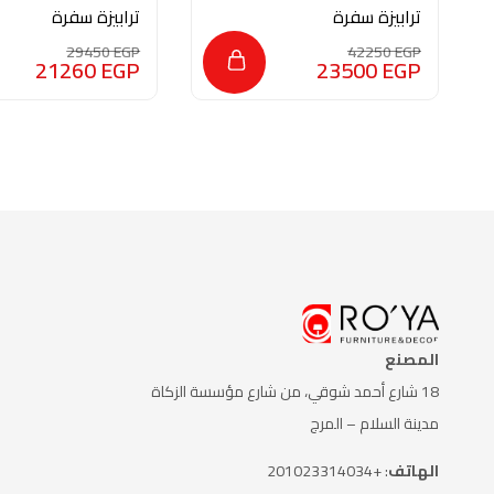
ترابيزة سفرة
ترابيزة سفرة
MON397
MON382
29450
EGP
42250
EGP
21260
EGP
23500
EGP
المصنع
18 شارع أحمد شوقي، من شارع
مؤسسة الزكاة
مدينة السلام – المرج
الهاتف
: +201023314034