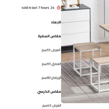
sold in last 7 hours
24
الابعاد
مقاس السفرة
العرض 95سم
العمق 95سم
الإرتفاع 80سم
مقاس الكرسي
العرض 45سم