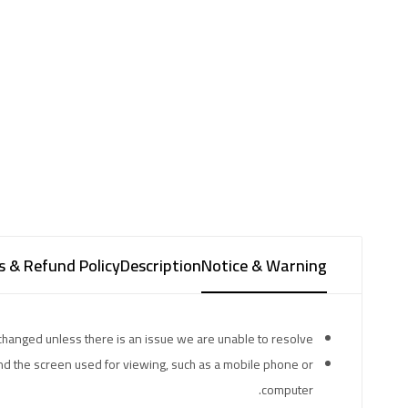
s & Refund Policy
Description
Notice & Warning
hanged unless there is an issue we are unable to resolve.
and the screen used for viewing, such as a mobile phone or
computer.