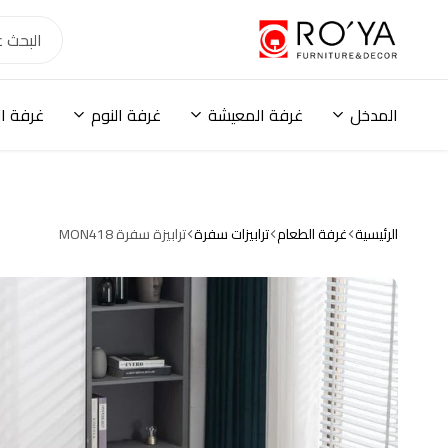
أثاث
رؤية
هوم
مودرن
المدخل
غرفة المعيشة
غرفة النوم
غرفة ا
ودواليب
ومكاتب
وترابيزات
ووحدات
تخزين
وكنب
الرئيسية
غرفة الطعام
ترابيزات سفرة
ترابيزة سفرة MON418
وحلول
تخزين
عصرية