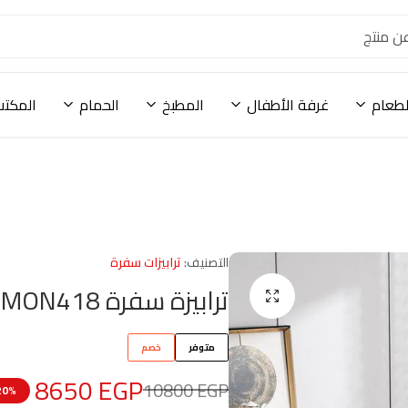
لطعام
غرفة الأطفال
المطبخ
الحمام
المكتب
التصنيف:
ترابيزات سفرة
ترابيزة سفرة MON418
متوفر
خصم
8650
EGP
10800
EGP
20% خص