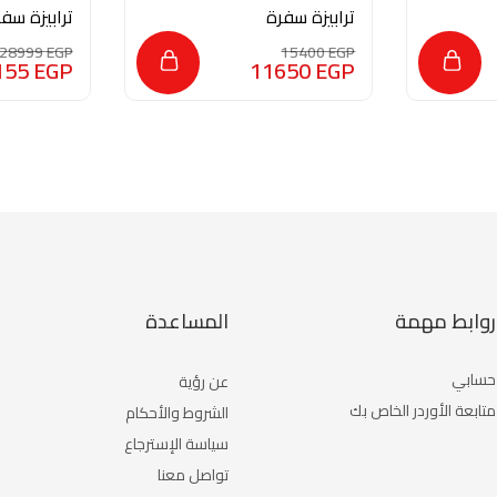
ترابيزة سفرة
ترابيزة سف
MON386
MON384
28999
EGP
15400
EGP
155
EGP
11650
EGP
روابط مهمة
المساعدة
حسابي
عن رؤية
متابعة الأوردر الخاص بك
الشروط والأحكام
سياسة الإسترجاع
تواصل معنا