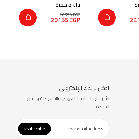
رة
ترابيزة سفرة
ت
3
MON387
P
26550
EGP
P
20155
EGP
22
ادخل بريدك الإلكتروني
اشترك ليصلك أحدث العروض والتخفيضات والأخبار
الجديدة
Subscribe