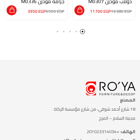
دولاب مودرن M0307
جزامة مودرن M0336
3950
EGP
6500
EGP
11700
EGP
16380
EGP
المصنع
18 شارع أحمد شوقي، من شارع
مؤسسة الزكاة
مدينة السلام – المرج
الهاتف
: +201023314034