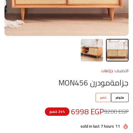
التصنيف:
جزامات
جزامةمودرن MON456
متوفر
خصم
6998
EGP
9200
EGP
24% خصم
sold in last 7 hours
11