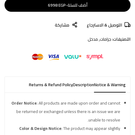
أضف للسلة
-
EGP
6998
التوصيل & الاسترجاع
مشاركة
التصنيفات:
جزامات
,
مدخل
Returns & Refund Policy
Description
Notice & Warning
Order Notice
: All products are made upon order and cannot
be returned or exchanged unless there is an issue we are
unable to resolve.
Color & Design Notice
: The product may appear slightly