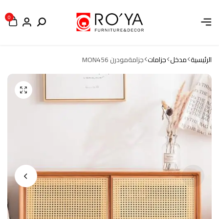
0
الرئيسية
مدخل
جزامات
جزامةمودرن MON456