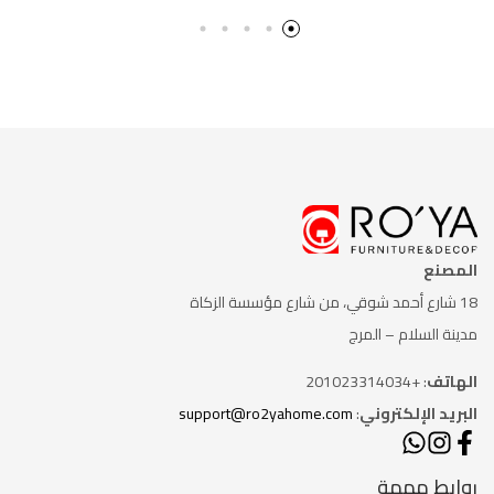
المصنع
18 شارع أحمد شوقي، من شارع
مؤسسة الزكاة
مدينة السلام – المرج
الهاتف
: +201023314034
البريد الإلكتروني
:
support@ro2yahome.com
روابط مهمة