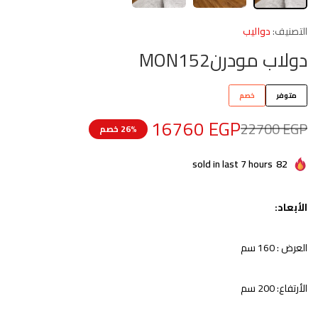
التصنيف:
دواليب
دولاب مودرنMON152
متوفر
خصم
16760
EGP
22700
EGP
26% خصم
sold in last 7 hours
82
الأبعاد:
العرض : 160 سم
الأرتفاع: 200 سم