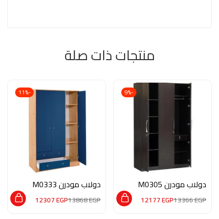
منتجات ذات صلة
-11%
-9%
دولاب مودرن M0305
دولاب مودرن M0333
12307
EGP
13868
EGP
12177
EGP
13366
EGP