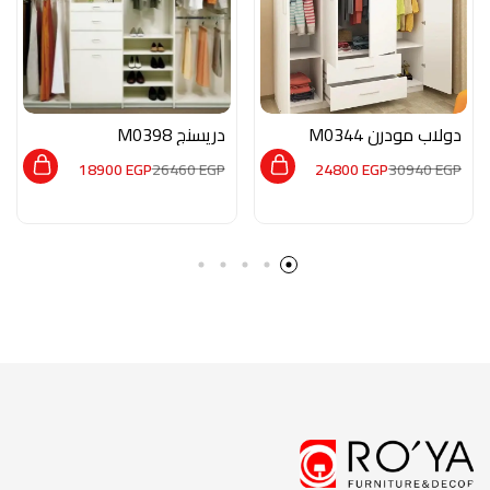
دولاب مودرن M0344
دريسنج M0398
18900
EGP
26460
EGP
24800
EGP
30940
EGP