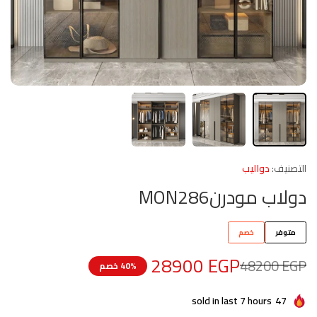
التصنيف:
دواليب
دولاب مودرنMON286
متوفر
خصم
28900
EGP
48200
EGP
40% خصم
sold in last 7 hours
47