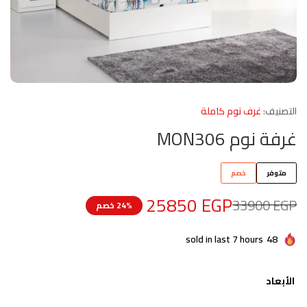
التصنيف:
غرف نوم كاملة
غرفة نوم MON306
متوفر
خصم
25850
EGP
33900
EGP
24% خصم
sold in last 7 hours
48
الأبعاد