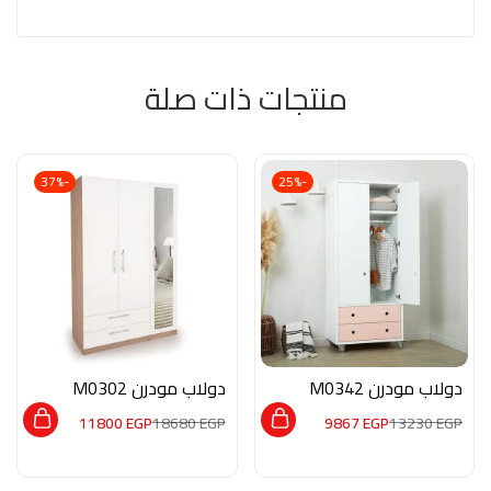
منتجات ذات صلة
-37%
-25%
دولاب مودرن M0342
دولاب مودرن M0302
11800
EGP
18680
EGP
9867
EGP
13230
EGP