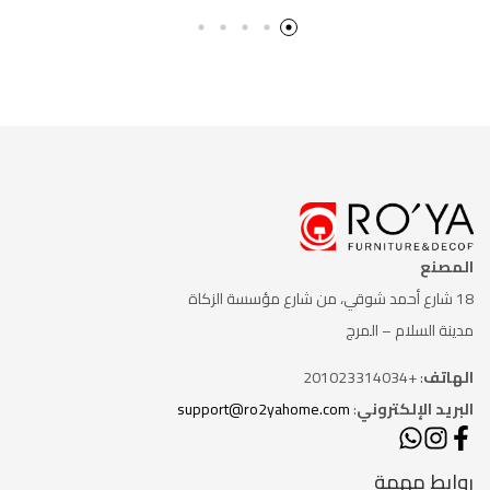
المصنع
18 شارع أحمد شوقي، من شارع
مؤسسة الزكاة
مدينة السلام – المرج
الهاتف
: +201023314034
البريد الإلكتروني
:
support@ro2yahome.com
روابط مهمة