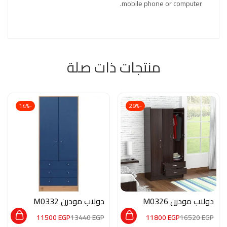
mobile phone or computer.
منتجات ذات صلة
-14%
-29%
دولاب مودرن M0326
دولاب مودرن M0332
11500
EGP
13440
EGP
11800
EGP
16520
EGP