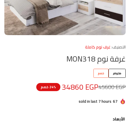
التصنيف:
غرف نوم كاملة
غرفة نوم MON318
متوفر
خصم
34860
EGP
45600
EGP
24% خصم
sold in last 7 hours
67
الأبعاد