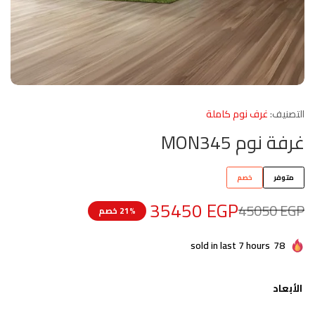
التصنيف:
غرف نوم كاملة
غرفة نوم MON345
متوفر
خصم
35450
EGP
45050
EGP
21% خصم
sold in last 7 hours
78
الأبعاد