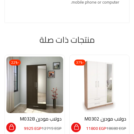
mobile phone or computer.
منتجات ذات صلة
-22%
-37%
دولاب مودرن M0302
دولاب مودرن M0328
9925
EGP
12715
EGP
11800
EGP
18680
EGP