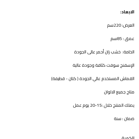
الابعاد:
العرض: 220سم
عمق : 85سم
الخامة: خشب زان أحمر عالى الجودة
الإسفنج سوفت كثافة وجودة عالية
القماش المستخدم عالي الجودة ( كتان - قطيفة)
متاح جميع الالوان
يصلك المنتج خلال :15-20 يوم عمل
ضمان : سنة
الكمية