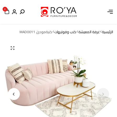
0
الرئيسية
غرفة المعيشة
كنب وفوتيهات
كنبةمودرن MAD0011