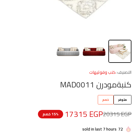
التصنيف:
كنب وفوتيهات
كنبةمودرن MAD0011
متوفر
خصم
17315
EGP
20315
EGP
15% خصم
sold in last 7 hours
72