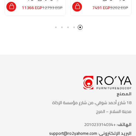
UF001
11366
EGP
12793
EGP
7491
EGP
9202
EGP
المصنع
18 شارع أحمد شوقي، من شارع
مؤسسة الزكاة
مدينة السلام – المرج
الهاتف
: +201023314034
البريد الإلكتروني
:
support@ro2yahome.com