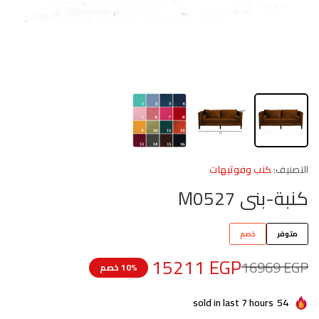
التصنيف:
كنب وفوتيهات
كنبة-بنى M0527
متوفر
خصم
15211
EGP
16969
EGP
10% خصم
sold in last 7 hours
54