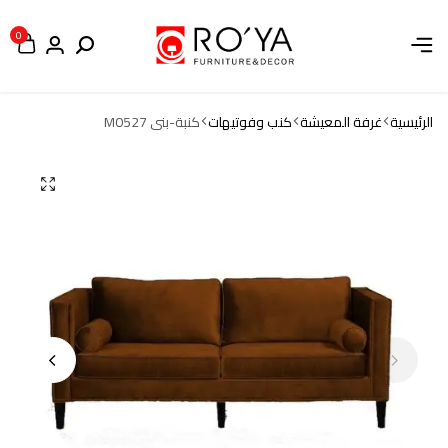
0
الرئيسية
غرفة المعيشة
كنب وفوتيهات
كنبة-بنى M0527