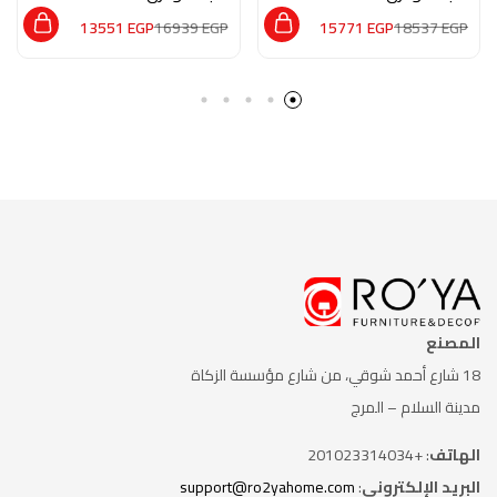
13551
EGP
16939
EGP
15771
EGP
18537
EGP
المصنع
18 شارع أحمد شوقي، من شارع
مؤسسة الزكاة
مدينة السلام – المرج
الهاتف
: +201023314034
البريد الإلكتروني
:
support@ro2yahome.com