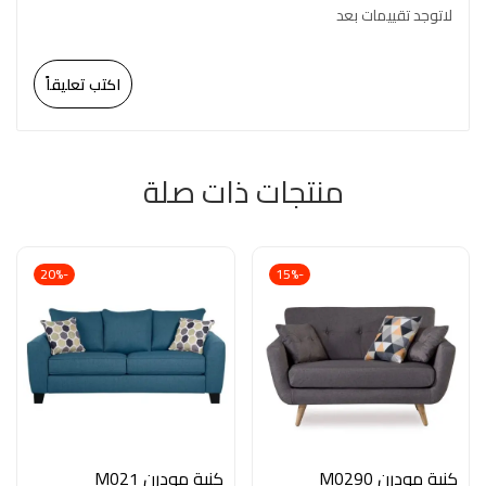
لاتوجد تقييمات بعد
اكتب تعليقاً
منتجات ذات صلة
-20%
-15%
كنبة مودرن M0290
كنبة مودرن M021