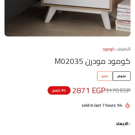
التصنيف:
كومود
كومود مودرن M02035
متوفر
خصم
2871
EGP
3170
EGP
9% خصم
sold in last 7 hours
94
: الابعاد