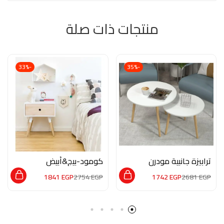
منتجات ذات صلة
-33%
-35%
ترابيزة جانبية مودرن
كومود-بيج&أبيض
M0650
MG103
1841
EGP
2754
EGP
1742
EGP
2681
EGP