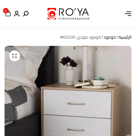
0
الرئيسية
كومود
كومود مودرن M02035