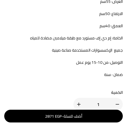
العرض: 55سم
الارتفاع: 50سم
العمق: 40سم
الخامة: إم دي إف مستورد مع طبقة ميلامين مضادة للمياه
جميع الإكسسوارات المستخدمة صناعة صينية
التوصيل: من 10-15 يوم عمل
ضمان : سنة
الكمية
أضف للسلة
-
EGP
2871