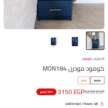
التصنيف:
كومود
كومود مودرن MON184
متوفر
خصم
3150
EGP
6250
EGP
50% خصم
sold in last 7 hours
48