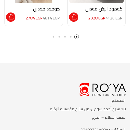
كومود ابيض مودرن
كومود مودرن
M02037
MG005
2784
EGP
4814
EGP
2928
EGP
4126
EGP
المصنع
18 شارع أحمد شوقي، من شارع
مؤسسة الزكاة
مدينة السلام – المرج
الهاتف
: +201023314034