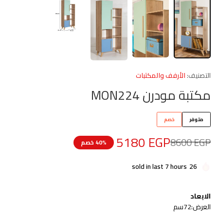
التصنيف:
الأرفف والمكتبات
مكتبة مودرن MON224
متوفر
خصم
5180
EGP
8600
EGP
40% خصم
sold in last 7 hours
26
الابعاد
العرض:72سم