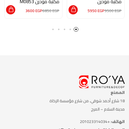
مكتبة مودرن
مكتبة مودرن M0853
HMZ0024
3600
EGP
6850
EGP
5950
EGP
9500
EGP
المصنع
18 شارع أحمد شوقي، من شارع
مؤسسة الزكاة
مدينة السلام – المرج
الهاتف
: +201023314034