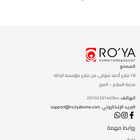
المصنع
18 شارع أحمد شوقي، من شارع
مؤسسة الزكاة
مدينة السلام – المرج
الهاتف
: +201023314034
البريد الإلكتروني
:
support@ro2yahome.com
روابط مهمة
حسابي