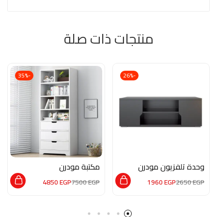
منتجات ذات صلة
-35%
-26%
وحدة تلفزيون مودرن
مكتبة مودرن
HMZ0026
APP010
4850
EGP
7500
EGP
1960
EGP
2650
EGP