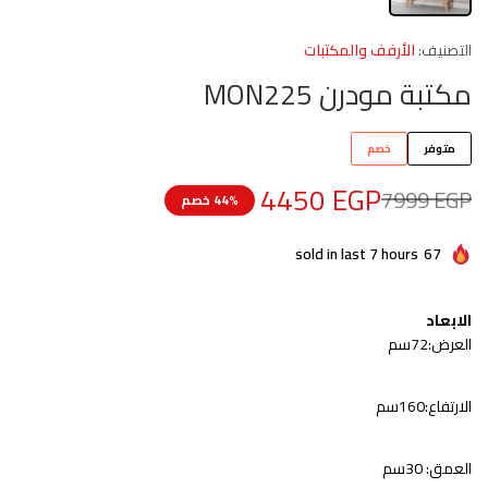
التصنيف:
الأرفف والمكتبات
مكتبة مودرن MON225
متوفر
خصم
4450
EGP
7999
EGP
44% خصم
sold in last 7 hours
67
الابعاد
العرض:72سم
الارتفاع:160سم
العمق: 30سم