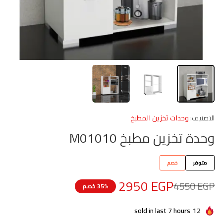
التصنيف:
وحدات تخزين المطبخ
وحدة تخزين مطبخ M01010
متوفر
خصم
2950
EGP
4550
EGP
35% خصم
sold in last 7 hours
12