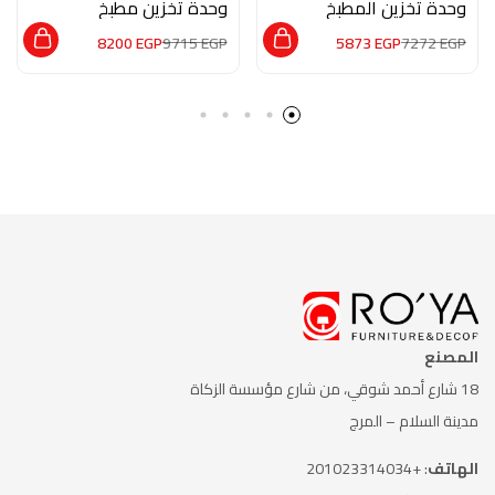
وحدة تخزين المطبخ
وحدة تخزين مطبخ
مودرن M01046
M02343
8200
EGP
9715
EGP
5873
EGP
7272
EGP
المصنع
18 شارع أحمد شوقي، من شارع
مؤسسة الزكاة
مدينة السلام – المرج
الهاتف
: +201023314034