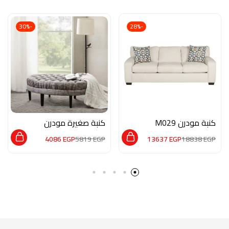
-30%
-28%
كنبة مودرن M029
كنبة صغيرة مودرن
MAN037
4086
EGP
5819
EGP
13637
EGP
18838
EGP