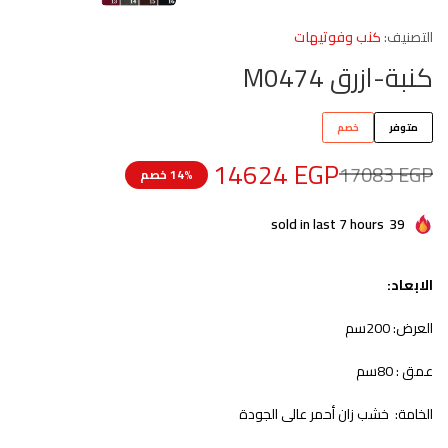
التصنيف:
كنب وفوتيهات
كنبة-ازرق M0474
متوفر
خصم
14624
EGP
17083
EGP
14% خصم
sold in last 7 hours
39
الابعاد:
العرض: 200سم
عمق : 80سم
الخامة: خشب زان أحمر عالى الجودة