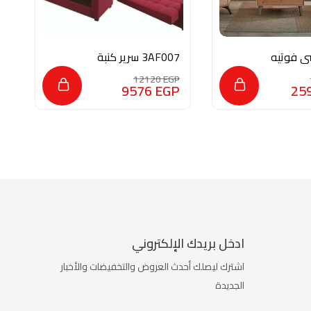
ي فوتيه
3AF007 سرير كنبة
ك
مودرن
2
P
12120
EGP
P
9576
EGP
25
ادخل بريدك الإلكتروني
اشترك ليصلك أحدث العروض والتخفيضات والأخبار
الجديدة