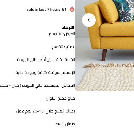
sold in last 7 hours
61
الابعاد:
العرض: 180سم
عمق : 80سم
الخامة: خشب زان أحمر عالى الجودة
الإسفنج سوفت كثافة وجودة عالية
القماش المستخدم عالي الجودة ( كتان - قطيف
متاح جميع الالوان
يصلك المنتج خلال :15-20 يوم عمل
ضمان : سنة