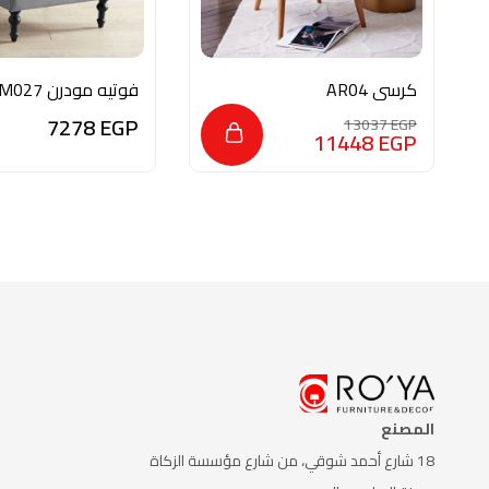
كرسي AR04
فوتيه مودرن M027
7278
EGP
13037
EGP
11448
EGP
المصنع
18 شارع أحمد شوقي، من شارع
مؤسسة الزكاة