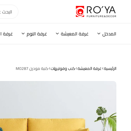
أثاث
رؤية
هوم
مودرن
المدخل
غرفة المعيشة
غرفة النوم
غرفة ا
ودواليب
ومكاتب
وترابيزات
ووحدات
تخزين
وكنب
الرئيسية
غرفة المعيشة
كنب وفوتيهات
كنبة مودرن M0287
وحلول
تخزين
عصرية