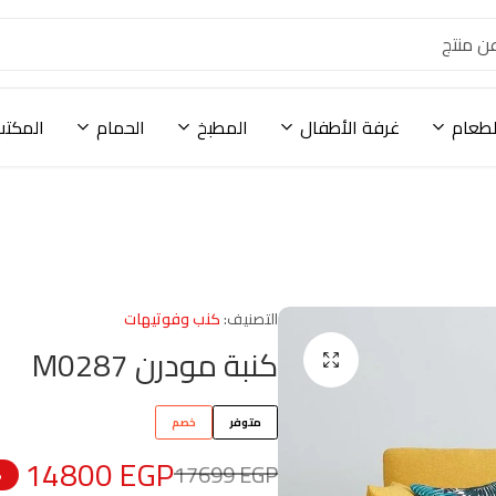
لطعام
غرفة الأطفال
المطبخ
الحمام
المكتب
التصنيف:
كنب وفوتيهات
كنبة مودرن M0287
متوفر
خصم
14800
EGP
17699
EGP
%