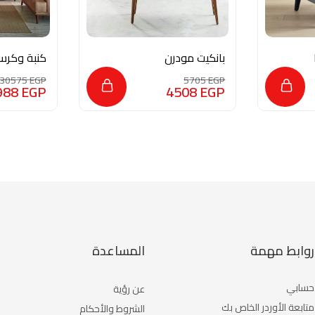
بانكيت مودرن
كنبة وكرس
UF003
M0359
30575
EGP
5705
EGP
988
EGP
4508
EGP
روابط مهمة
المساعدة
حسابي
عن رؤية
متابعة الأوردر الخاص بك
الشروط والأحكام