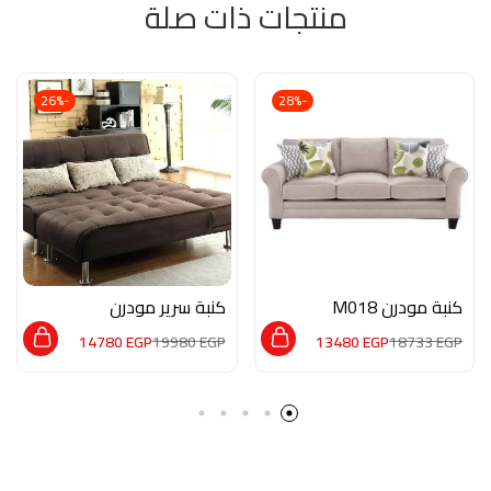
منتجات ذات صلة
-26%
-28%
كنبة مودرن M018
كنبة سرير مودرن
MK008
14780
EGP
19980
EGP
13480
EGP
18733
EGP