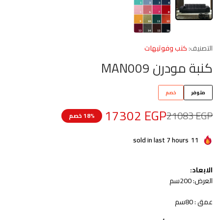
التصنيف:
كنب وفوتيهات
كنبة مودرن MAN009
متوفر
خصم
17302
EGP
21083
EGP
18% خصم
sold in last 7 hours
11
الابعاد:
العرض: 200سم
عمق : 80سم