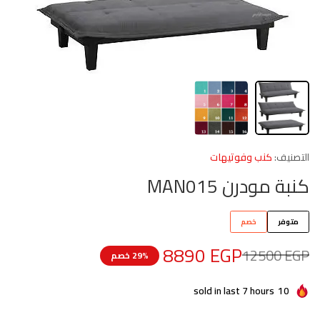
التصنيف:
كنب وفوتيهات
كنبة مودرن MAN015
متوفر
خصم
8890
EGP
12500
EGP
29% خصم
sold in last 7 hours
10