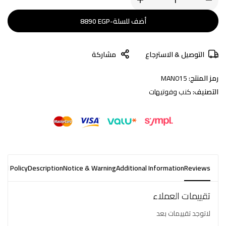
أضف للسلة
-
EGP
8890
التوصيل & الاسترجاع
مشاركة
رمز المنتج:
MAN015
التصنيف:
كنب وفوتيهات
nd Policy
Description
Notice & Warning
Additional Information
Reviews
تقييمات العملاء
لاتوجد تقييمات بعد