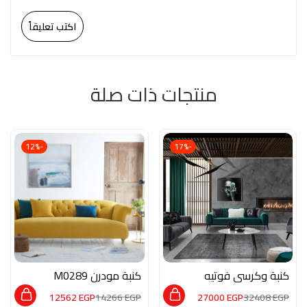
اكتب تعليقاً
منتجات ذات صلة
-12%
-17%
كنبة وكرسي فوتيه
كنبة مودرن M0289
UF004
12562
EGP
14266
EGP
27000
EGP
32408
EGP