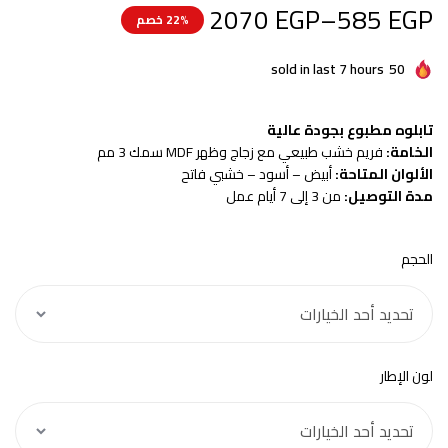
2070
EGP
–
585
EGP
22% خصم
sold in last 7 hours
50
تابلوه مطبوع بجودة عالية
الخامة:
فريم خشب طبيعي مع زجاج وظهر MDF سمك 3 مم
الألوان المتاحة:
أبيض – أسود – خشبي فاتح
مدة التوصيل:
من 3 إلى 7 أيام عمل
الحجم
لون الإطار