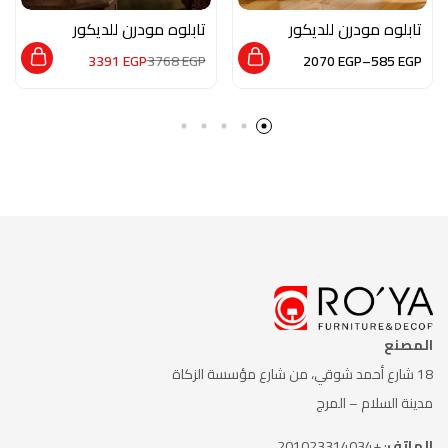
تابلوه مودرن للديكور
تابلوه مودرن للديكور
من الخشب الطبيعي
من الخشب الطبيعي
3391
EGP
3768
EGP
2070
EGP
–
585
EGP
والزجاج بلمسه من
والزجاج بلمسه من
الفن التشكيلي
الفن الاسلامي
المصنع
18 شارع أحمد شوقي، من شارع
مؤسسة الزكاة
مدينة السلام – المرج
الهاتف
: +201023314034